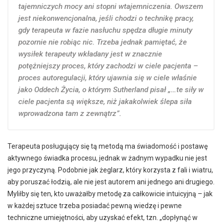
tajemniczych mocy ani stopni wtajemniczenia. Owszem
jest niekonwencjonalna, jeśli chodzi o technikę pracy,
gdy terapeuta w fazie nasłuchu spędza długie minuty
pozornie nie robiąc nic. Trzeba jednak pamiętać, że
wysiłek terapeuty wkładany jest w znacznie
potężniejszy proces, który zachodzi w ciele pacjenta –
proces autoregulacji, który ujawnia się w ciele właśnie
jako Oddech Życia, o którym Sutherland pisał „…te siły w
ciele pacjenta są większe, niż jakakolwiek ślepa siła
wprowadzona tam z zewnątrz”.
Terapeuta posługujący się tą metodą ma świadomość i postawę
aktywnego świadka procesu, jednak w żadnym wypadku nie jest
jego przyczyną. Podobnie jak żeglarz, który korzysta z fali i wiatru,
aby poruszać łodzią, ale nie jest autorem ani jednego ani drugiego.
Myliłby się ten, kto uważałby metodę za całkowicie intuicyjną – jak
w każdej sztuce trzeba posiadać pewną wiedzę i pewne
techniczne umiejętności, aby uzyskać efekt, tzn. „dopłynąć w