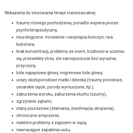
Wskazania do stosowania terapii craniosacralnej:
traumy różnego pochodzenia, ponadto wspiera proces
psychoterapeutyczny,
neurologiczne: mrowienie i cierpnięcia kończyn, rwa
kulszowa,
brak koncentracji, problemy ze snem, trudności w uczeniu
się, przewlekły stres, złe samopoczucie bez wyraźnej
przyczyny,
bóle napięciowe głowy, migrenowe bóle głowy,
urazy okołoporodowe matki i dziecka (traumy porodowe,
cesarskie cięcie, porody wymuszone, itp.),
zaburzenia wzroku, zaburzenia słuchu (szumy),
zgrzytanie zębami,
stany pourazowe (złamania, zwichnięcia, skręcenia),
chroniczne zmęczenie,
niektóre problemy z zajściem w ciążę,
nawracające zapalenia uszu,