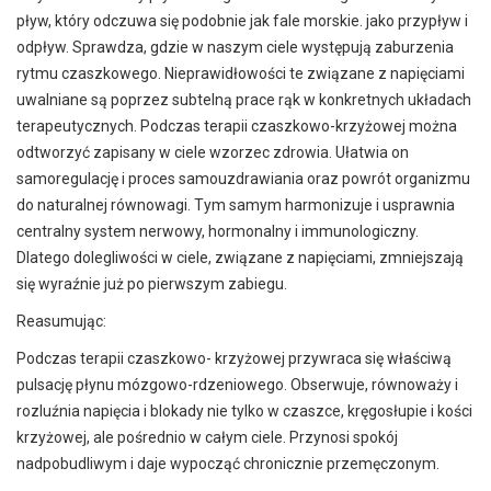
pływ, który odczuwa się podobnie jak fale morskie. jako przypływ i
odpływ. Sprawdza, gdzie w naszym ciele występują zaburzenia
rytmu czaszkowego. Nieprawidłowości te związane z napięciami
uwalniane są poprzez subtelną prace rąk w konkretnych układach
terapeutycznych. Podczas terapii czaszkowo-krzyżowej można
odtworzyć zapisany w ciele wzorzec zdrowia. Ułatwia on
samoregulację i proces samouzdrawiania oraz powrót organizmu
do naturalnej równowagi. Tym samym harmonizuje i usprawnia
centralny system nerwowy, hormonalny i immunologiczny.
Dlatego dolegliwości w ciele, związane z napięciami, zmniejszają
się wyraźnie już po pierwszym zabiegu.
Reasumując:
Podczas terapii czaszkowo- krzyżowej przywraca się właściwą
pulsację płynu mózgowo-rdzeniowego. Obserwuje, równoważy i
rozluźnia napięcia i blokady nie tylko w czaszce, kręgosłupie i kości
krzyżowej, ale pośrednio w całym ciele. Przynosi spokój
nadpobudliwym i daje wypocząć chronicznie przemęczonym.