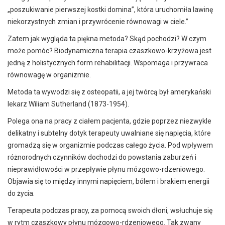
„poszukiwanie pierwszej kostki domina”, która uruchomiła lawinę
niekorzystnych zmian i przywrócenie równowagi w ciele.”
Zatem jak wygląda ta piękna metoda? Skąd pochodzi? W czym
może pomóc? Biodynamiczna terapia czaszkowo-krzyżowa jest
jedną z holistycznych form rehabilitacji. Wspomaga i przywraca
równowagę w organizmie.
Metoda ta wywodzi się z osteopatii, a jej twórcą był amerykański
lekarz Wiliam Sutherland (1873-1954).
Polega ona na pracy z ciałem pacjenta, gdzie poprzez niezwykle
delikatny i subtelny dotyk terapeuty uwalniane się napięcia, które
gromadzą się w organizmie podczas całego życia. Pod wpływem
różnorodnych czynników dochodzi do powstania zaburzeń i
nieprawidłowości w przepływie płynu mózgowo-rdzeniowego.
Objawia się to między innymi napięciem, bólem i brakiem energii
do życia.
Terapeuta podczas pracy, za pomocą swoich dłoni, wsłuchuje się
w rytm czaszkowy płynu mózgowo-rdzeniowego. Tak zwany