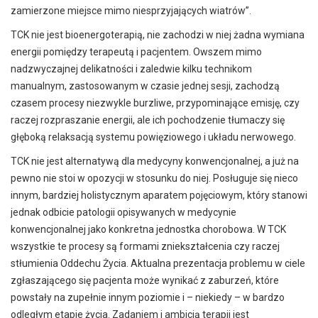
zamierzone miejsce mimo niesprzyjających wiatrów”.
TCK nie jest bioenergoterapią, nie zachodzi w niej żadna wymiana
energii pomiędzy terapeutą i pacjentem. Owszem mimo
nadzwyczajnej delikatności i zaledwie kilku technikom
manualnym, zastosowanym w czasie jednej sesji, zachodzą
czasem procesy niezwykle burzliwe, przypominające emisję, czy
raczej rozpraszanie energii, ale ich pochodzenie tłumaczy się
głęboką relaksacją systemu powięziowego i układu nerwowego.
TCK nie jest alternatywą dla medycyny konwencjonalnej, a już na
pewno nie stoi w opozycji w stosunku do niej. Posługuje się nieco
innym, bardziej holistycznym aparatem pojęciowym, który stanowi
jednak odbicie patologii opisywanych w medycynie
konwencjonalnej jako konkretna jednostka chorobowa. W TCK
wszystkie te procesy są formami zniekształcenia czy raczej
stłumienia Oddechu Życia. Aktualna prezentacja problemu w ciele
zgłaszającego się pacjenta może wynikać z zaburzeń, które
powstały na zupełnie innym poziomie i – niekiedy – w bardzo
odległym etapie życia. Zadaniem i ambicją terapii jest