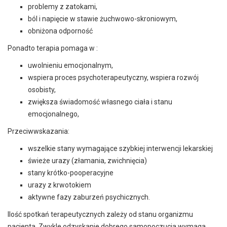
problemy z zatokami,
ból i napięcie w stawie żuchwowo-skroniowym,
obniżona odporność
Ponadto terapia pomaga w :
uwolnieniu emocjonalnym,
wspiera proces psychoterapeutyczny, wspiera rozwój
osobisty,
zwiększa świadomość własnego ciała i stanu
emocjonalnego,
Przeciwwskazania:
wszelkie stany wymagające szybkiej interwencji lekarskiej
świeże urazy (złamania, zwichnięcia)
stany krótko-pooperacyjne
urazy z krwotokiem
aktywne fazy zaburzeń psychicznych.
Ilość spotkań terapeutycznych zależy od stanu organizmu
pacjenta. Zwykle odzyskanie dobrego samopoczucia wymaga