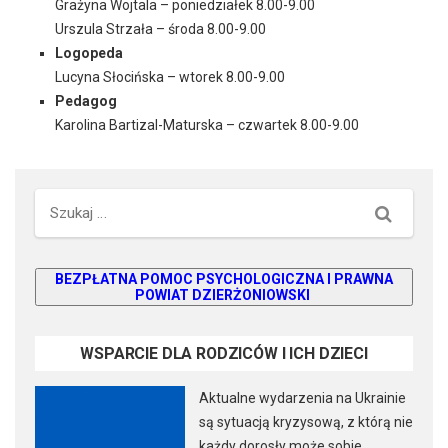
Grażyna Wojtala – poniedziałek 8.00-9.00
Urszula Strzała – środa 8.00-9.00
Logopeda
Lucyna Słocińska – wtorek 8.00-9.00
Pedagog
Karolina Bartizal-Maturska – czwartek 8.00-9.00
S
e
a
r
BEZPŁATNA POMOC PSYCHOLOGICZNA I PRAWNA
c
POWIAT DZIERŻONIOWSKI
h
WSPARCIE DLA RODZICÓW I ICH DZIECI
Aktualne wydarzenia na Ukrainie
są sytuacją kryzysową, z którą nie
każdy dorosły może sobie