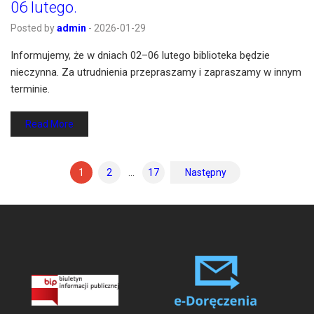
06 lutego.
Posted by
admin
-
2026-01-29
Informujemy, że w dniach 02–06 lutego biblioteka będzie
nieczynna. Za utrudnienia przepraszamy i zapraszamy w innym
terminie.
Read More
1
2
…
17
Następny
S
t
r
o
n
i