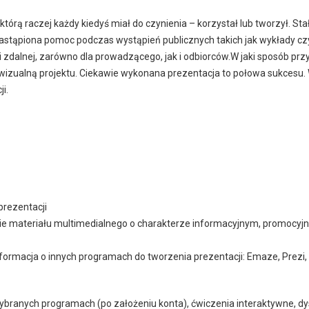
tórą raczej każdy kiedyś miał do czynienia – korzystał lub tworzył. St
stąpiona pomoc podczas wystąpień publicznych takich jak wykłady czy re
uki zdalnej, zarówno dla prowadzącego, jak i odbiorców.W jaki sposób 
 wizualną projektu. Ciekawie wykonana prezentacja to połowa sukcesu.
i.
prezentacji
nie materiału multimedialnego o charakterze informacyjnym, promocy
informacja o innych programach do tworzenia prezentacji: Emaze, Prezi, C
wybranych programach (po założeniu konta), ćwiczenia interaktywne, dy