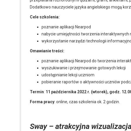
przeplatana różnorodnymi quizami, grami, ankietami, 
Dodatkowo nauczyciele języka angielskiego mogą korzys
Cele szkolenia:
poznanie aplikacji Nearpod
nabycie umiejętności tworzenia interaktywnych
wykorzystanie narzędzi technologii informacyjn
Omawianie treści:
poznanie aplikacji Nearpod do tworzenia interakt
wyszukiwanie i przejmowanie gotowych lekcji
udostępnianie lekcji uczniom
pobieranie raportów o aktywności uczniów podcza
Termin
:
11 października 2022 r. (wtorek), godz. 12.0
Forma pracy
: online, czas szkolenia ok. 2 godzin.
Sway – atrakcyjna wizualizacja