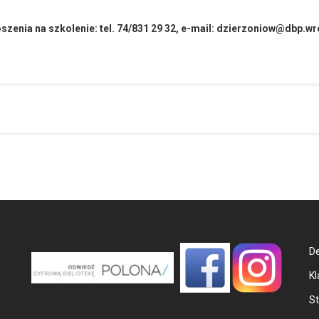
szenia na szkolenie: tel. 74/831 29 32, e-mail: dzierzoniow@dbp.wr
De
Kl
St