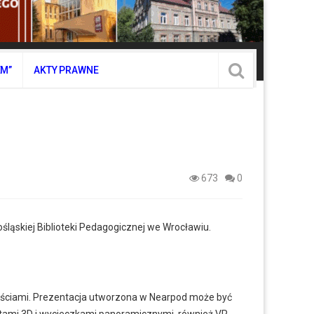
EM”
AKTY PRAWNE
673
0
ląskiej Biblioteki Pedagogicznej we Wrocławiu.
nościami. Prezentacja utworzona w Nearpod może być