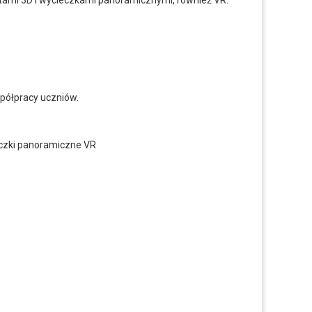
ktami 3D i wycieczkami panoramicznymi, również VR.
spółpracy uczniów.
ieczki panoramiczne VR