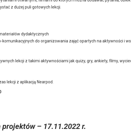
pytaniami otwartymi, filmami do których można dodawać pytania, obie
tać z dużej puli gotowych lekcji.
 materiałów dydaktycznych
o-komunikacyjnych do organizowania zajęć opartych na aktywności i w
ywnych lekcji z takimi aktywnościami jak quizy, gry, ankiety, filmy, wyc
s lekcji z aplikacją Nearpod.
0
 projektów – 17.11.2022 r.