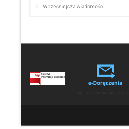
Wcześniejsza wiadomość
ADE: AE:PL-62044-94455-WVAFG