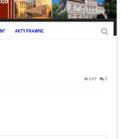
EM”
AKTY PRAWNE
649
0