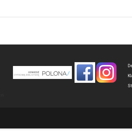
De
Kl
St
-15