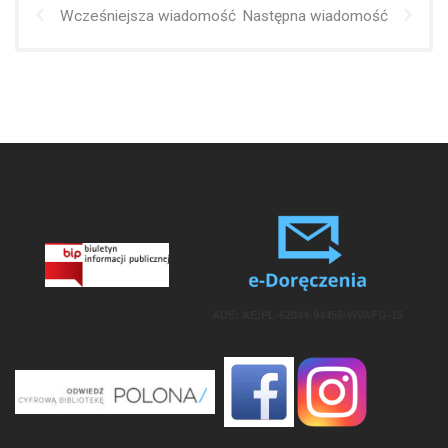
Wcześniejsza wiadomość
Następna wiadomość
ADE: AE:PL-62044-94455-WVAFG-15