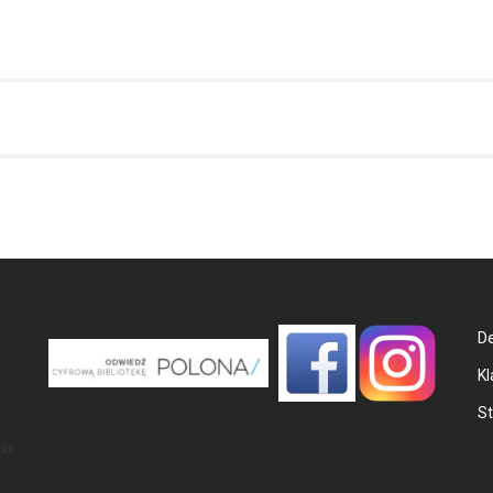
De
Kl
St
-15