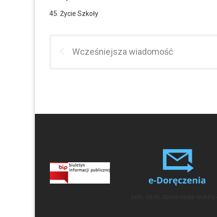
45. Życie Szkoły
Wcześniejsza wiadomość
ADE: AE:PL-62044-94455-WVAFG