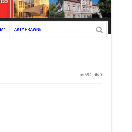
EM”
AKTY PRAWNE
594
0