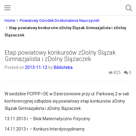
Home
Powiatowy Ośrodek Doskonalenia Nauczycieli
Etap powiatowy konkursów zDolny Ślązak Gimnazjalista i zDolny
Ślązaczek
Etap powiatowy konkursów zDolny Ślązak
Gimnazjalista i zDolny Ślązaczek
Posted on
2013-11-12
by
Biblioteka
825
0
W siedzibie PCPPP i DE w Dzierżoniowie przy ul. Parkowej 2 w sali
konferencyjnej odbędzie się powiatowy etap konkursów zDolny
Ślązak Gimnazjalista i zDolny Ślązaczek:
13.11.2013 r. – Blok Matematyczno-Fizyczny
14.11.2013 r. – Konkurs Interdyscyplinarny